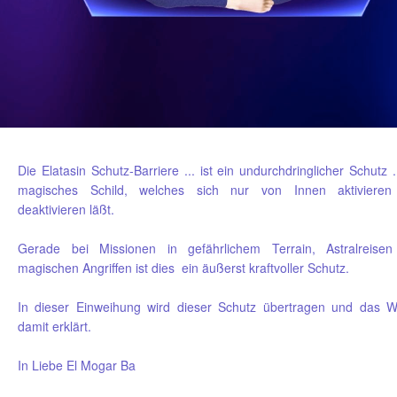
Die Elatasin Schutz-Barriere ... ist ein undurchdringlicher Schutz .
magisches Schild, welches sich nur von Innen aktiviere
deaktivieren läßt.
Gerade bei Missionen in gefährlichem Terrain, Astralreise
magischen Angriffen ist dies ein äußerst kraftvoller Schutz.
In dieser Einweihung wird dieser Schutz übertragen und das W
damit erklärt.
In Liebe El Mogar Ba